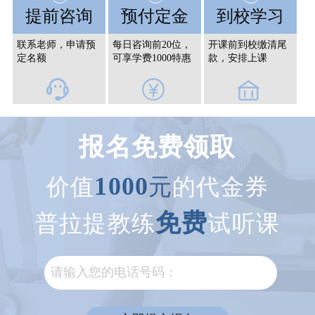
提前咨询
预付定金
到校学习
联系老师，申请预
每日咨询前20位，
开课前到校缴清尾
定名额
可享学费1000特惠
款，安排上课
报名免费领取
1000
价值
元
的代金券
免费
普拉提教练
试听课