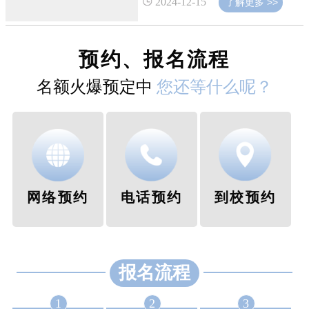
2024-12-15
了解更多
>>
预约、报名流程
名额火爆预定中
您还等什么呢？
网络预约
电话预约
到校预约
报名流程
1
2
3